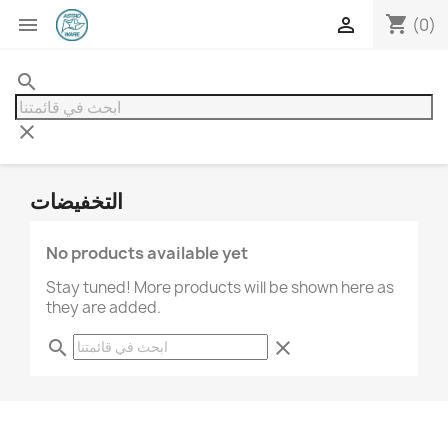
shopping_cart


(0)
search
clear
التخفيضات
No products available yet
Stay tuned! More products will be shown here as
they are added.
search
clear