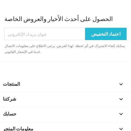
الحصول على أحدث الأخبار والعروض الخاصة
يمكنك إلغاء الاشتراك في أي لحظة. لهذا الغرض، يرجى الاطلاع على معلومات الاتصال
لدينا في الإشعار القانوني.

المنتجات

شركتنا

حسابك
keyboard_arrow_down
معلومات المتجر