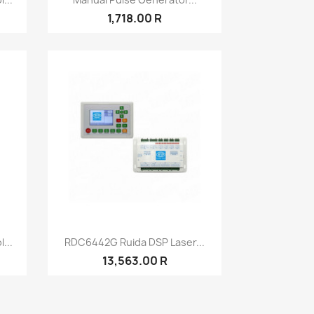
1,718.00 R
نظرة سريعة

...
RDC6442G Ruida DSP Laser...
13,563.00 R