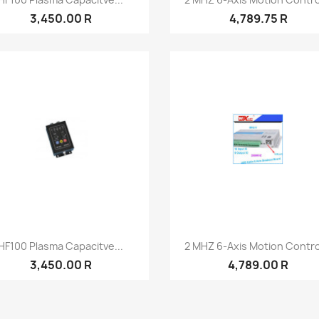
3,450.00 R
4,789.75 R
نظرة سريعة
نظرة سريعة


HF100 Plasma Capacitve...
2 MHZ 6-Axis Motion Control
3,450.00 R
4,789.00 R